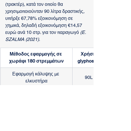
(τρακτέρ), κατά τον οποίο θα 
χρησιμοποιούνταν 90 λίτρα δραστικής, 
υπήρξε 67,78% εξοικονόμηση σε 
χημικά, δηλαδή εξοικονόμηση €14,57 
ευρώ ανά 10 στρ. για τον παραγωγό 
(E. 
SZALMA (2021)
.
Μέθοδος εφαρμογής σε 
Χρήση 
χωράφι 180 στρεμμάτων
glyphosate
Εφαρμογή κάλυψης με 
​90L
ελκυστήρα
​Σημειακός ψεκασμός με drone
29L
Αφού βοήθησε επιτυχώς τους 
παραγωγούς να μειώσουν τη χρήση της 
γλυφοσάτης και το κόστος των χημικών 
διά μέσου της τεχνολογίας του 