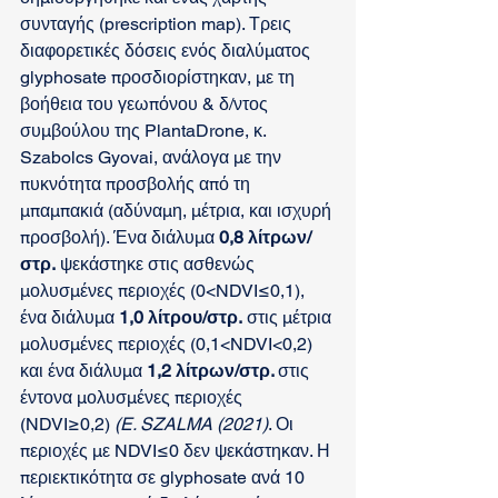
συνταγής (prescription map). Τρεις 
διαφορετικές δόσεις ενός διαλύματος 
glyphosate προσδιορίστηκαν, με τη 
βοήθεια του γεωπόνου & δ/ντος 
συμβούλου της PlantaDrone, κ. 
Szabolcs Gyovai, ανάλογα με την 
πυκνότητα προσβολής από τη 
μπαμπακιά (αδύναμη, μέτρια, και ισχυρή 
προσβολή). Ένα διάλυμα 
0,8 λίτρων/
στρ.
 ψεκάστηκε στις ασθενώς 
μολυσμένες περιοχές (0<NDVI≤0,1), 
ένα διάλυμα 
1,0 λίτρου/στρ.
 στις μέτρια 
μολυσμένες περιοχές (0,1<NDVI<0,2) 
και ένα διάλυμα 
1,2 λίτρων/στρ. 
στις 
έντονα μολυσμένες περιοχές 
(NDVI≥0,2) 
(E. SZALMA (2021)
. Οι 
περιοχές με NDVI≤0 δεν ψεκάστηκαν. Η 
περιεκτικότητα σε glyphosate ανά 10 