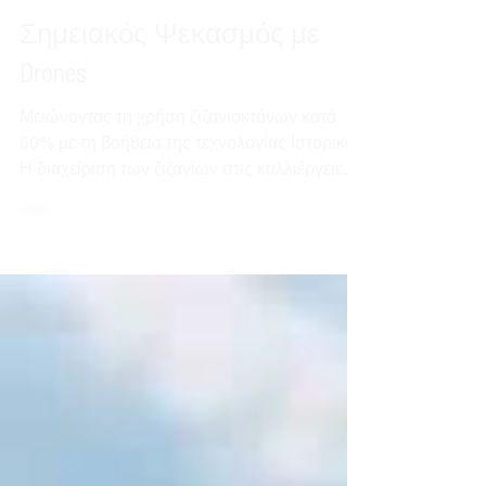
Μάριος Πραπόπουλος
4 Απρ 2022
διαβάστηκε 3 λεπτά
Σημειακός Ψεκασμός με
Drones
Μειώνοντας τη χρήση ζιζανιοκτόνων κατά
50% με τη βοήθεια της τεχνολογίας Ιστορικό
Η διαχείριση των ζιζανίων στις καλλιέργειες
είναι μια...