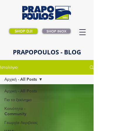
SHOP DJI
SHOP INOX
PRAPOPOULOS - BLOG
Ιστολόγιο
Αρχική - All Posts
Αρχική - All Posts
Για το ξεκίνημα
Κοινότητα -
Community
Γεωργία Ακριβείας