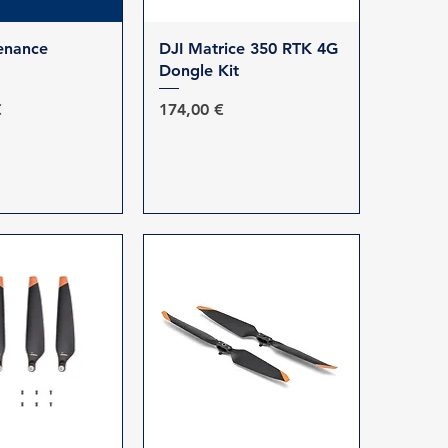
ρη προβολή
Γρήγορη προβολή
enance
DJI Matrice 350 RTK 4G
Dongle Kit
Τιμή
€
174,00 €