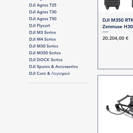
DJI Agras T25
DJI Agras T30
DJI Agras T50
Γρήγορη 
DJI M350 RTK
DJI Flycart
Zenmuse H30
DJI M3 Series
Τιμή
20.204,00 €
DJI M4 Series
DJI M30 Series
DJI M350 Series
DJI DOCK Series
DJI Spares & Accessories
DJI Care & Λογισμικά