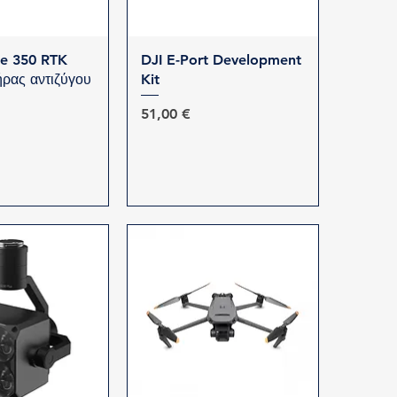
ρη προβολή
Γρήγορη προβολή
ce 350 RTK
DJI E-Port Development
ρας αντιζύγου
Kit
Τιμή
51,00 €