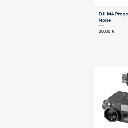
Γρήγορη 
DJI M4 Prope
Noise
Τιμή
20,00 €