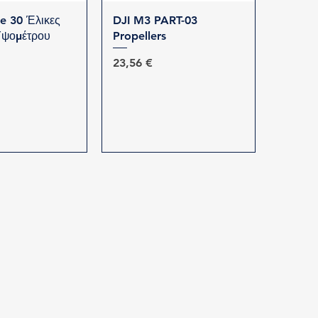
ρη προβολή
Γρήγορη προβολή
e 30 Έλικες
DJI M3 PART-03
Υψομέτρου
Propellers
Τιμή
23,56 €