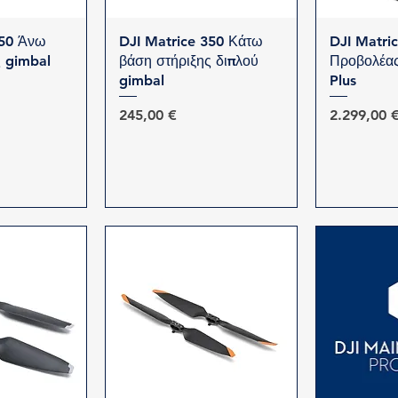
προβολή
Γρήγορη προβολή
Γρήγο
350 Άνω
DJI Matrice 350 Κάτω
DJI Matri
ς gimbal
βάση στήριξης διπλού
Προβολέας
gimbal
Plus
Τιμή
Τιμή
245,00 €
2.299,00 