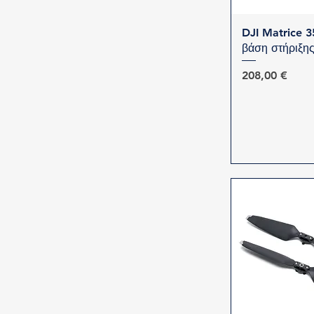
Γρήγορη 
DJI Matrice 
βάση στήριξη
Τιμή
208,00 €