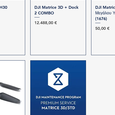
προβολή
Γρήγορη προβολή
Γρήγο
 H30
DJI Matrice 3D + Dock
DJI Matric
2 COMBO
Μεγάλου 
(1676)
Τιμή
12.488,00 €
Τιμή
50,00 €