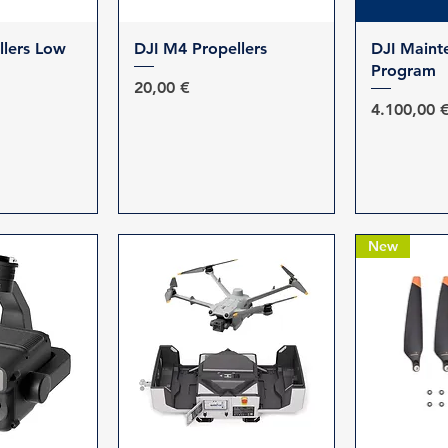
προβολή
Γρήγορη προβολή
Γρήγο
llers Low
DJI M4 Propellers
DJI Maint
Program
Τιμή
20,00 €
Τιμή
4.100,00 
New