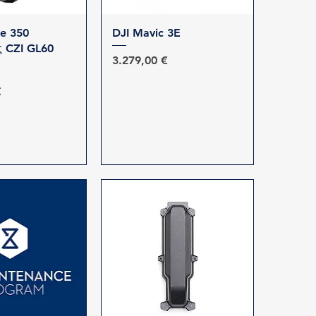
ρη προβολή
Γρήγορη προβολή
ce 350
DJI Mavic 3E
 CZI GL60
Τιμή
3.279,00 €
€