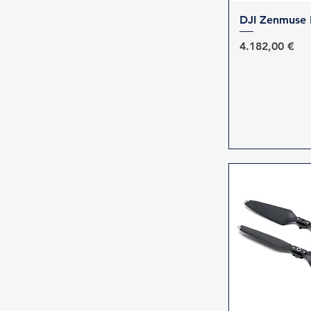
Γρήγορη 
DJI Zenmuse
Τιμή
4.182,00 €