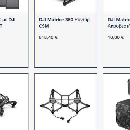
προβολή
Γρήγορη προβολή
Γρήγο
 με DJI
DJI Matrice 350 Ραντάρ
DJI Matri
T
CSM
Αποσβεστή
Τιμή
Τιμή
818,40 €
10,00 €