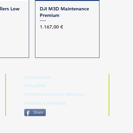
προβολή
Γρήγορη προβολή
llers Low
DJI M3D Maintenance
Premium
Τιμή
1.167,00 €
Σχετικά με εμάς
Όροι χρήσης
Προστασία προσωπικών δεδομένων
Αποστολές & Επιστροφές
Share