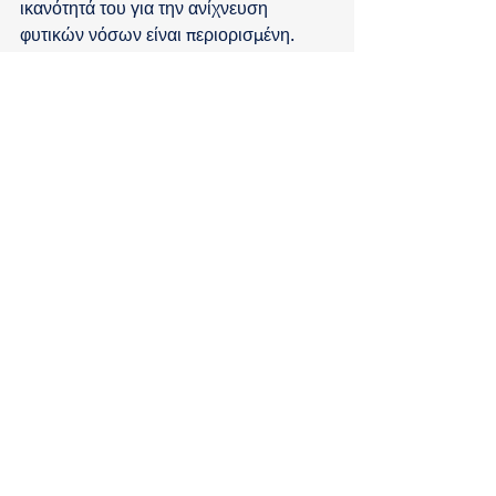
ικανότητά του για την ανίχνευση 
φυτικών νόσων είναι περιορισμένη. 
Αυτός είναι ο λόγος για τον οποίο 
αναπτύσσονται επιπρόσθετα εργαλεία 
ανάλυσης που παρέχουν μεγαλύτερη 
αξία στους παραγωγούς. 
Με τη βοήθεια ενός παρόχου 
υπηρεσιών τηλεπισκόπησης, ο 
συγκεκριμένος παραγωγός στη 
Βραζιλία ήταν σε θέση να εντοπίσει την 
ασθένεια 
προτού αυτή να ήταν ορατή 
με γυμνό μάτι
, αποδεικνύοντας ακόμη 
μια φορά τη δύναμη των προηγμένων 
δεικτών βλάστησης που παράγονται 
μέσα από εξελιγμένους 
πολυφασματικούς αισθητήρες.
#UAVs
#precisionAg