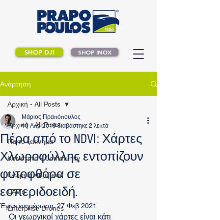
SHOP DJI
SHOP INOX
Ανάρτηση
Αρχική - All Posts
Μάριος Πραπόπουλος
Αρχική - All Posts
10 Απρ 2019
διαβάστηκε 2 λεπτά
Πέρα από το NDVI: Χάρτες
Για το ξεκίνημα
Χλωροφύλλης εντοπίζουν
Κοινότητα - Community
φυτοφθόρα σε
Γεωργία Ακριβείας
εσπεριδοειδή.
UAV's
Έγινε ενημέρωση:
27 Φεβ 2021
Enterprise Drones
Οι γεωργικοί χάρτες είναι κάτι 