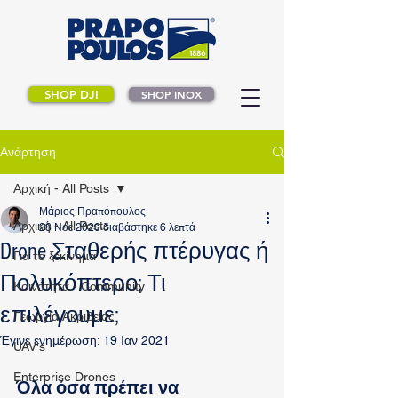
SHOP DJI
SHOP INOX
Ανάρτηση
Αρχική - All Posts
Μάριος Πραπόπουλος
Αρχική - All Posts
28 Νοε 2020
διαβάστηκε 6 λεπτά
Drone Σταθερής πτέρυγας ή
Για το ξεκίνημα
Πολυκόπτερο; Τι
Κοινότητα - Community
επιλέγουμε;
Γεωργία Ακριβείας
Έγινε ενημέρωση:
19 Ιαν 2021
UAV's
Enterprise Drones
Όλα όσα πρέπει να 