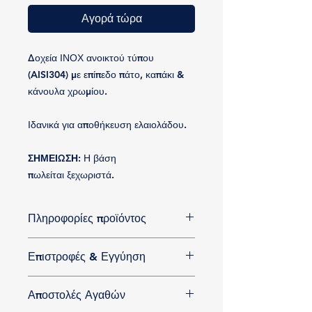
Αγορά τώρα
Δοχεία ΙΝΟΧ ανοικτού τύπου
(AISI304) με επίπεδο πάτο, καπάκι &
κάνουλα χρωμίου.
Ιδανικά για αποθήκευση ελαιολάδου.
ΣΗΜΕΙΩΣΗ:
Η βάση
πωλείται ξεχωριστά.
Πληροφορίες προϊόντος
Οι δεξαμενές
έως 1000lt
είναι
Επιστροφές & Εγγύηση
εφοδιασμένες με
κρουνούς
ορειχάλκινους
επιχρωμιωμένους.
Όλα τα προιόντα που κατασκευάζουμε
Οι δεξαμενές
με μανδύα από 2.000lt
Αποστολές Αγαθών
ή εμπορευόμαστε είναι
έως 10.000lt
είναι εφοδιασμένες με