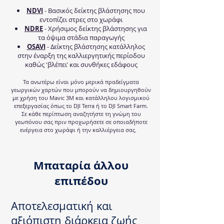
NDVI
- Βασικός δείκτης βλάστησης που
εντοπίζει στρες στο χωράφι
NDRE
- Χρήσιμος δείκτης βλάστησης για
τα όψιμα στάδια παραγωγής
OSAVI
- Δείκτης βλάστησης κατάλληλος
στην έναρξη της καλλιεργητικής περίοδου
καθώς 'βλέπει' και συνθήκες εδάφους
Τα ανωτέρω είναι μόνο μερικά πραδείγματα
γεωργικών χαρτών που μπορούν να δημιουργηθούν
με χρήση του Μavic 3Μ και κατάλληλου λογισμικού
επεξεργασίας όπως το DJI Terra ή το DJI Smart Farm.
Σε κάθε περίπτωση αναζητήστε τη γνώμη του
γεωπόνου σας πριν προχωρήσετε σε οποιαδήποτε
ενέργεια στο χωράφι ή την καλλιέργεια σας.
Μπαταρία άλλου
επιπέδου
Αποτελεσματική και
αξιόπιστη διάρκεια ζωής