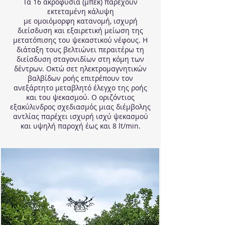
Τα 16 ακροφύσια (μπεκ) παρέχουν
εκτεταμένη κάλυψη
με ομοιόμορφη κατανομή, ισχυρή
διείσδυση και εξαιρετική μείωση της
μετατόπισης του ψεκαστικού νέφους.
Η
διάταξη τους βελτιώνει περαιτέρω τη
διείσδυση σταγονιδίων στη κόμη των
δέντρων. Οκτώ σετ ηλεκτρομαγνητικών
βαλβίδων ροής επιτρέπουν τον
ανεξάρτητο μεταβλητό έλεγχο της ροής
και του ψεκασμού. Ο οριζόντιος
εξακύλινδρος σχεδιασμός μιας διέμβολης
αντλίας παρέχει ισχυρή ισχύ ψεκασμού
και υψηλή παροχή έως και 8 lt/min.