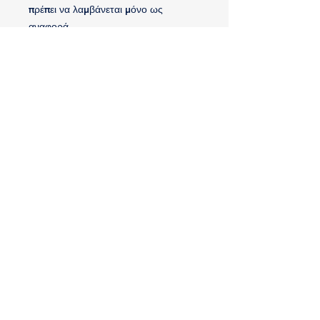
πρέπει να λαμβάνεται μόνο ως
αναφορά.
Συμβατότητα
DJI Air 3S
DJI Air 3
DJI Mavic 3 Pro
DJI Mavic 3 Pro Cine
DJI Mavic 3
DJI Mavic 3 Cine
DJI Mavic 3 Classic
Σειρά DJI Mavic 3 Enterprise
DJI Avata
Μπαταρία για το DJI Goggles 2
Σειρά Matrice 4
DJI Care (Enterprise)