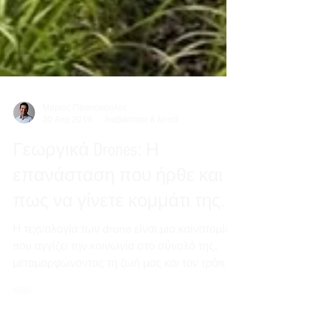
Μάριος Πραπόπουλος
30 Απρ 2019
διαβάστηκε 8 λεπτά
Γεωργικά Drones: Η
επανάσταση που ήρθε και
πως να γίνετε κομμάτι της.
Η τεχνολογία των drone είναι μια καινοτομία
που αγγίζει την κοινωνία στο σύνολό της,
μεταμορφώνοντας τη ζωή μας και τον τρόπο
που...