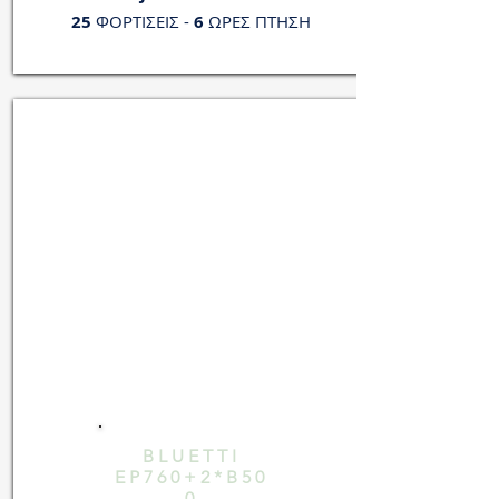
25
ΦΟΡΤΙΣΕΙΣ -
6
ΩΡΕΣ ΠΤΗΣΗ
BLUETTI
EP760+2*B50
0