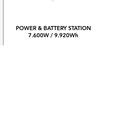
POWER & BATTERY STATION
7.600W / 9.920Wh
ΣΥΜΒΑΤΟΤΗΤΑ DJI
DJI AGRAS T30
25
ΦΟΡΤΙΣΕΙΣ -
6
ΩΡΕΣ ΠΤΗΣΗ