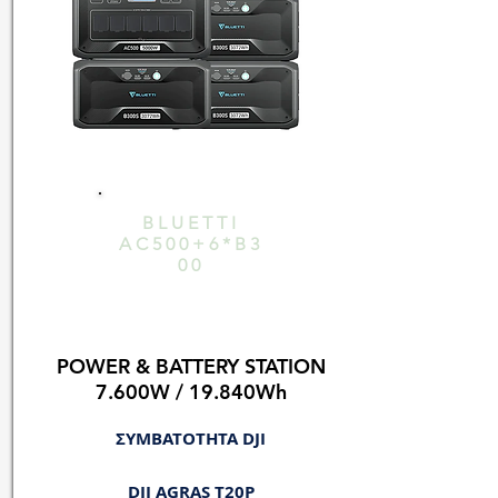
BLUETTI
AC500+6*B3
00
POWER & BATTERY STATION
7.600W / 19.840Wh
ΣΥΜΒΑΤΟΤΗΤΑ DJI
DJI AGRAS T20P